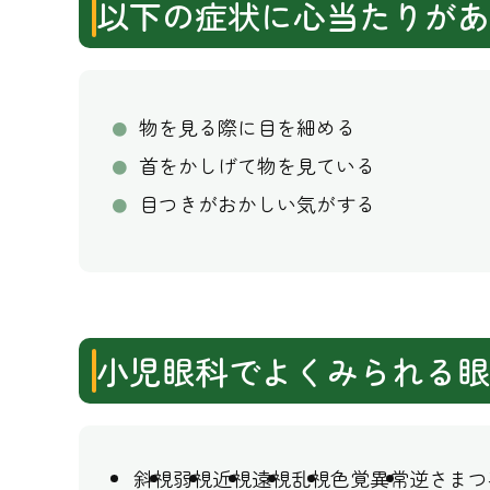
以下の症状に心当たりが
あ
物を見る際に目を細める
首をかしげて物を見ている
目つきがおかしい気がする
小児眼科でよくみられる
眼
斜視
弱視
近視
遠視
乱視
色覚異常
逆さまつ