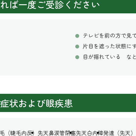
れば一度ご受診ください
テレビを前の方で見
片目を遮った状態に
目が揺れている な
症状および眼疾患
毛（睫毛内反）
先天鼻涙管閉塞
先天白内障
発達（先天）