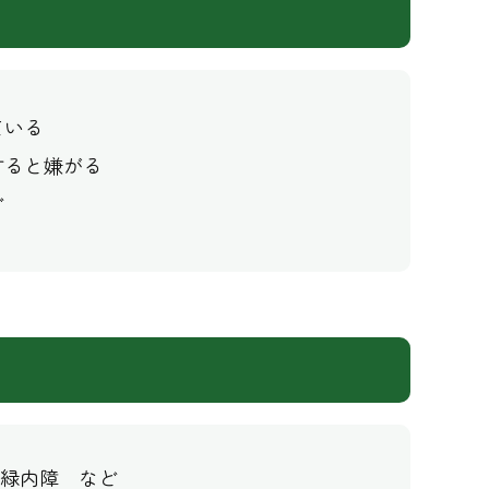
ている
すると嫌がる
ど
緑内障 など